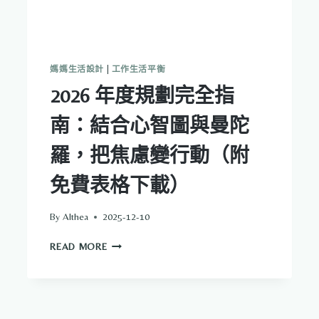
媽媽生活設計
|
工作生活平衡
2026 年度規劃完全指
南：結合心智圖與曼陀
羅，把焦慮變行動（附
免費表格下載）
By
Althea
2025-12-10
2026
READ MORE
年
度
規
劃
完