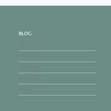
收
到
帳
單
想
哭？
BLOG
把
信
閱讀與思考
用
卡
金錢與自我
變
「現
覺察與修復
金
卡」
的
媽媽生活設計
無
痛
服務 & 工具
管
理
術