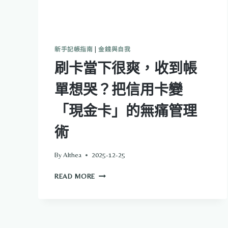
新手記帳指南
|
金錢與自我
刷卡當下很爽，收到帳
單想哭？把信用卡變
「現金卡」的無痛管理
術
By
Althea
2025-12-25
刷
READ MORE
卡
當
下
很
爽，