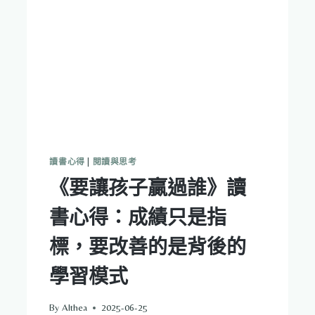
《一
流
的
人
如
何
駕
馭
自
我》
談
讀書心得
|
閱讀與思考
起
《要讓孩子贏過誰》讀
書心得：成績只是指
標，要改善的是背後的
學習模式
By
Althea
2025-06-25