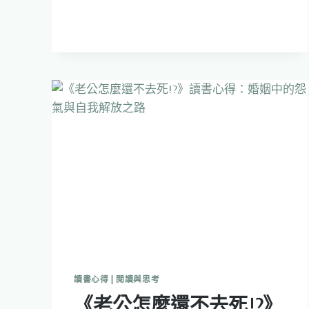
事
皆
有
出
路》
讀
後
感：
興
趣
太
雜、
總
是
卡
關？
這
本
書
給
讀書心得
|
閱讀與思考
我
《老公怎麼還不去死!?》
一