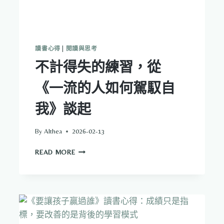
讀書心得
|
閱讀與思考
不計得失的練習，從
《一流的人如何駕馭自
我》談起
By
Althea
2026-02-13
不
READ MORE
計
得
失
的
練
習，
從