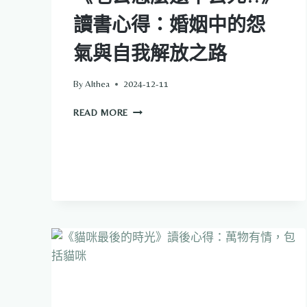
條
讀書心得：婚姻中的怨
路
氣與自我解放之路
By
Althea
2024-12-11
《老
READ MORE
公
怎
麼
還
不
去
死!?》
讀
書
心
得：
婚
姻