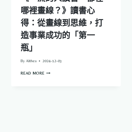
是
哪裡畫線？》讀書心
背
後
得：從畫線到思維，打
的
學
造事業成功的「第一
習
模
瓶」
式
By
Althea
2024-12-03
《一
READ MORE
流
的
人
讀
書，
都
在
哪
裡