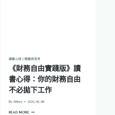
生
的
長
跑
不
是
為
了
贏，
而
是
讀書心得
|
閱讀與思考
為
《財務自由實踐版》讀
了
變
書心得：你的財務自由
強
不必拋下工作
By
Althea
2025-05-06
《財
READ MORE