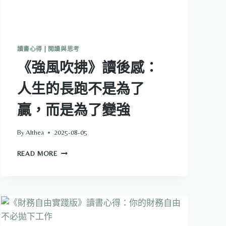
讀書心得
|
閱讀與思考
《強風吹拂》讀後感：
人生的長跑不是為了
贏，而是為了變強
By
Althea
2025-08-05
《強
READ MORE
風
吹
拂》
讀
後
感：
人