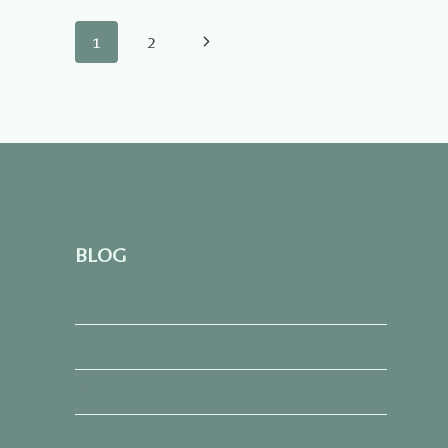
的
Page
時
Next
1
2
光》
navigation
讀
Page
後
心
得：
萬
物
有
情，
包
BLOG
括
貓
閱讀與思考
咪
金錢與自我
覺察與修復
媽媽生活設計