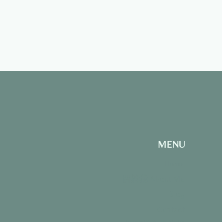
MENU
Home
關於我 About Me
Blog
Contact