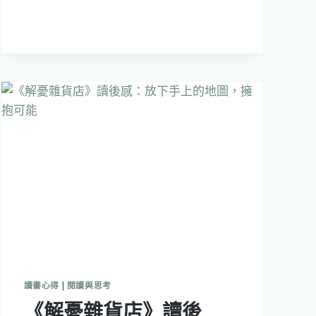
務
自
由
實
踐
版》
讀
書
心
得：
你
的
財
務
自
由
不
必
拋
下
讀書心得
|
閱讀與思考
工
《解憂雜貨店》讀後
作