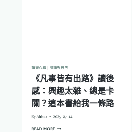
又
談
的
我
們，
才
是
最
奇
怪
的
讀書心得
|
閱讀與思考
存
《凡事皆有出路》讀後
在？
感：興趣太雜、總是卡
關？這本書給我一條路
By
Althea
2025-07-14
《凡
READ MORE