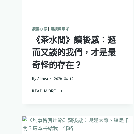
讀書心得
|
閱讀與思考
《茶水間》讀後感：避
而又談的我們，才是最
奇怪的存在？
By
Althea
2026-04-12
《茶
READ MORE
水
間》
讀
後
感：
避
而