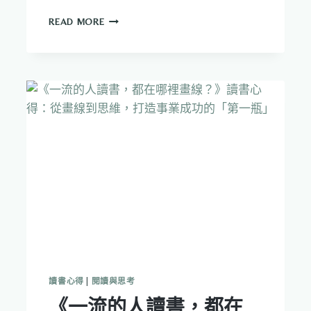
《要
READ MORE
讓
孩
子
贏
過
誰》
讀
書
心
得：
成
績
只
是
指
標，
要
改
讀書心得
|
閱讀與思考
善
《一流的人讀書，都在
的