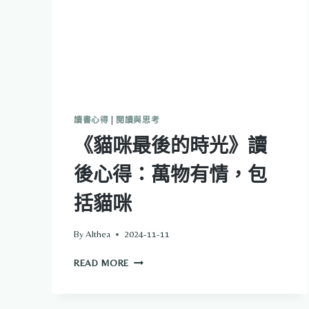
中
的
怨
氣
與
自
我
解
放
讀書心得
|
閱讀與思考
之
《貓咪最後的時光》讀
路
後心得：萬物有情，包
括貓咪
By
Althea
2024-11-11
《貓
READ MORE
咪
最
後