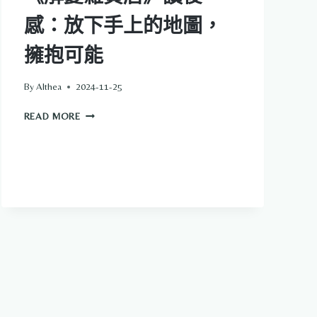
感：放下手上的地圖，
擁抱可能
By
Althea
2024-11-25
《解
READ MORE
憂
雜
貨
店》
讀
後
感：
放
下
手
上
的
地