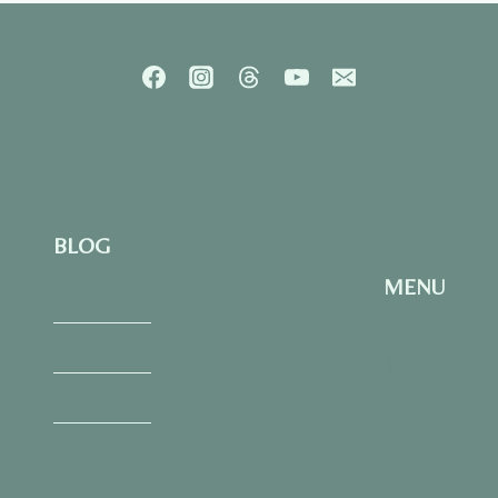
後
感：
避
而
又
談
的
我
們，
才
BLOG
是
最
MENU
奇
閱讀與思考
怪
Home
的
金錢與自我
關於我
存
在？
About Me
覺察與修復
Blog
媽媽生活設
Contact
計
服務與退費