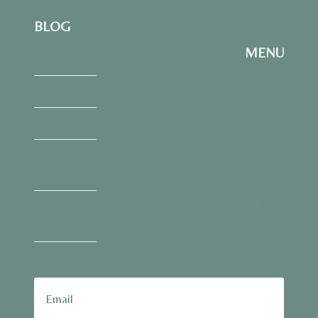
盤」
BLOG
思
維：
MENU
復
閱讀與思考
盤
Home
不
金錢與自我
關於我
是
抓
About Me
覺察與修復
戰
Blog
犯，
媽媽生活設
而
Contact
計
是
服務與退費
修
條款
服務 & 工
系
統
具