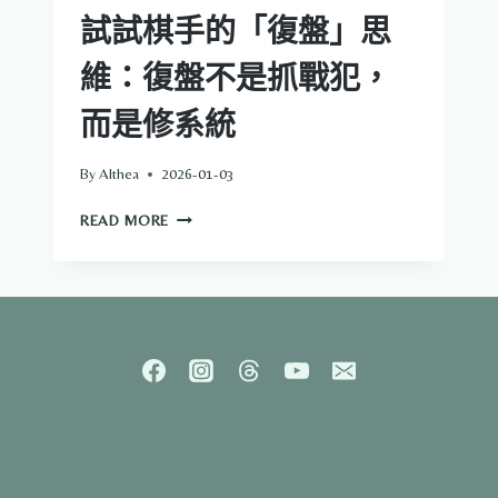
試試棋手的「復盤」思
維：復盤不是抓戰犯，
而是修系統
By
Althea
2026-01-03
別
READ MORE
再
「檢
討」
自
己
了！
試
試
棋
手
的
「復