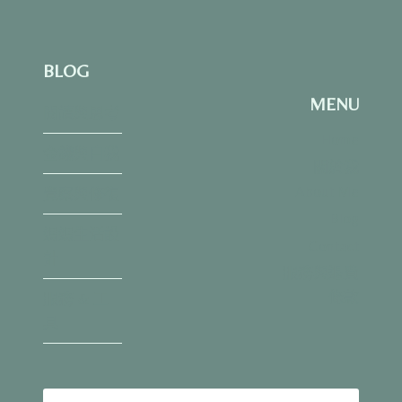
線？》
讀
書
BLOG
心
得：
MENU
從
閱讀與思考
畫
Home
線
金錢與自我
關於我
到
思
About Me
覺察與修復
維，
Blog
打
媽媽生活設
造
Contact
計
事
服務與退費
業
條款
服務 & 工
成
功
具
的
「第
一
瓶」