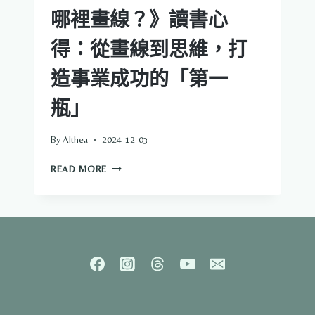
哪裡畫線？》讀書心
得：從畫線到思維，打
造事業成功的「第一
瓶」
By
Althea
2024-12-03
《一
READ MORE
流
的
人
讀
書，
都
在
哪
裡
畫