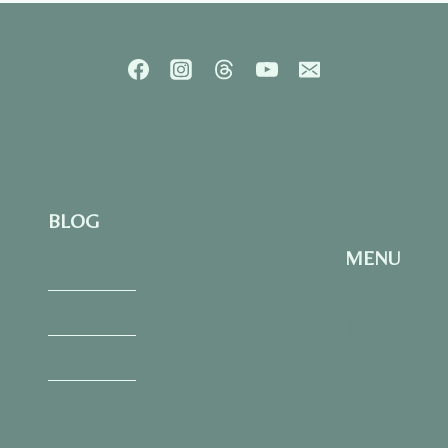
們
漸
漸
不
再
強
求
朋
友？
一
BLOG
段
關
MENU
於
閱讀與思考
成
Home
長
金錢與自我
關於我
的
人
About Me
覺察與修復
際
Blog
筆
媽媽生活設
記
Contact
計
服務與退費