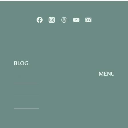
們
漸
漸
不
再
強
求
朋
友？
一
BLOG
段
關
MENU
於
閱讀與思考
成
Home
長
金錢與自我
關於我
的
人
About Me
覺察與修復
際
Blog
筆
媽媽生活設
記
Contact
計
服務與退費