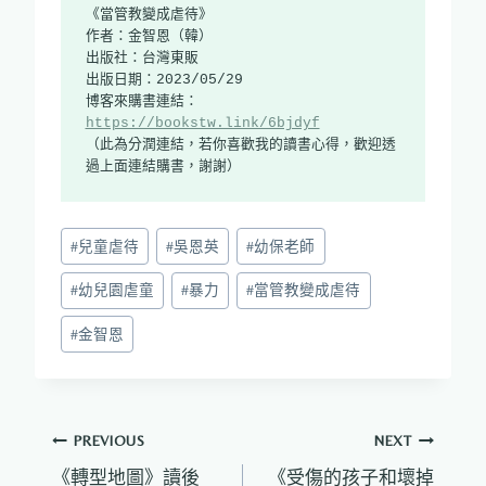
《當管教變成虐待》

作者：金智恩（韓）

出版社：台灣東販

出版日期：2023/05/29

博客來購書連結：
https://bookstw.link/6bjdyf
（此為分潤連結，若你喜歡我的讀書心得，歡迎透
過上面連結購書，謝謝）
Post
#
兒童虐待
#
吳恩英
#
幼保老師
Tags:
#
幼兒園虐童
#
暴力
#
當管教變成虐待
#
金智恩
文
PREVIOUS
NEXT
《轉型地圖》讀後
《受傷的孩子和壞掉