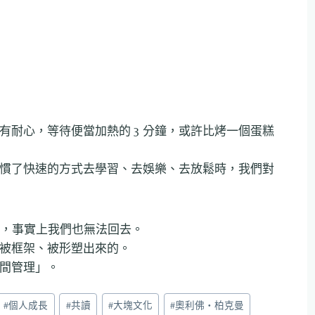
有耐心，等待便當加熱的 3 分鐘，或許比烤一個蛋糕
慣了快速的方式去學習、去娛樂、去放鬆時，我們對
調，事實上我們也無法回去。
被框架、被形塑出來的。
間管理」。
#
個人成長
#
共讀
#
大塊文化
#
奧利佛‧柏克曼