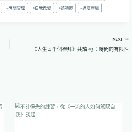
#
時間管理
#
自我改變
#
蔡穎卿
#
過度體驗
NEXT
《人生 4 千個禮拜》共讀 #3：時間的有限性