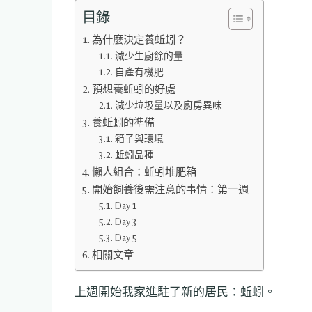
目錄
為什麼決定養蚯蚓？
減少生廚餘的量
自產有機肥
預想養蚯蚓的好處
減少垃圾量以及廚房異味
養蚯蚓的準備
箱子與環境
蚯蚓品種
懶人組合：蚯蚓堆肥箱
開始飼養後需注意的事情：第一週
Day 1
Day 3
Day 5
相關文章
上週開始我家進駐了新的居民：蚯蚓。