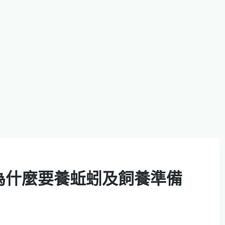
為什麼要養蚯蚓及飼養準備